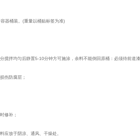
容器桶装。(重量以桶贴标签为准)
搅拌均匀后静置5-10分钟方可施涂，余料不能倒回原桶：必须待前道
损伤防腐层；
时修补；
料应放于阴凉、通风、干燥处。