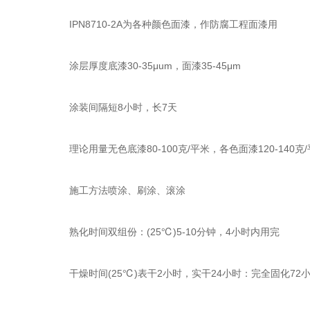
IPN8710-2A为各种颜色面漆，作防腐工程面漆用
涂层厚度底漆30-35μum，面漆35-45μm
涂装间隔短8小时，长7天
理论用量无色底漆80-100克/平米，各色面漆120-140克
施工方法喷涂、刷涂、滚涂
熟化时间双组份：(25℃)5-10分钟，4小时内用完
干燥时间(25℃)表干2小时，实干24小时：完全固化72