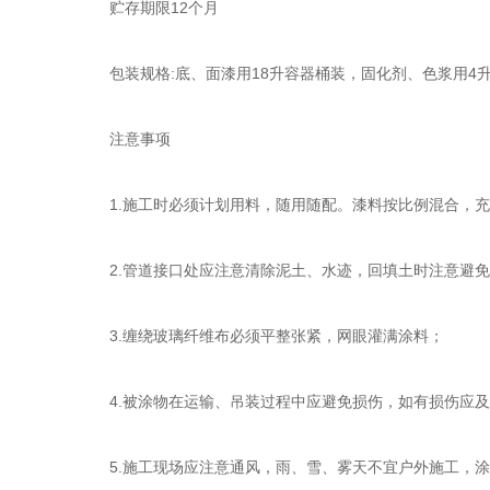
贮存期限12个月
包装规格:底、面漆用18升容器桶装，固化剂、色浆用4升
注意事项
1.施工时必须计划用料，随用随配。漆料按比例混合，充分
2.管道接口处应注意清除泥土、水迹，回填土时注意避免
3.缠绕玻璃纤维布必须平整张紧，网眼灌满涂料；
4.被涂物在运输、吊装过程中应避免损伤，如有损伤应及
5.施工现场应注意通风，雨、雪、雾天不宜户外施工，涂