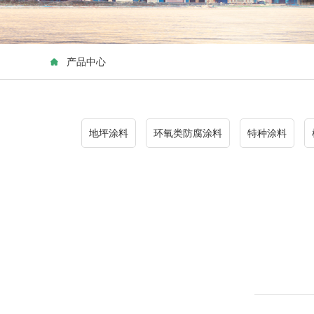
产品中心
地坪涂料
环氧类防腐涂料
特种涂料