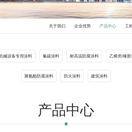
关于我们
企业优势
产品中心
工
机械设备专用涂料
氟碳涂料
耐高温防腐涂料
乙烯类/橡
聚氨酯防腐涂料
防火涂料
建筑涂料
产品中心