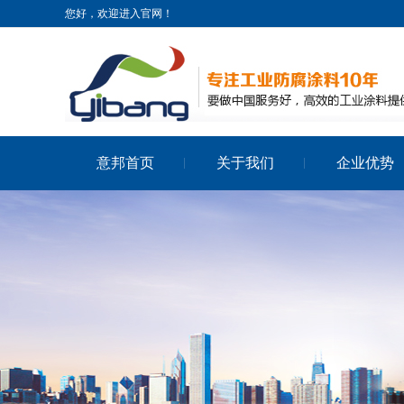
您好，欢迎进入官网！
意邦首页
关于我们
企业优势