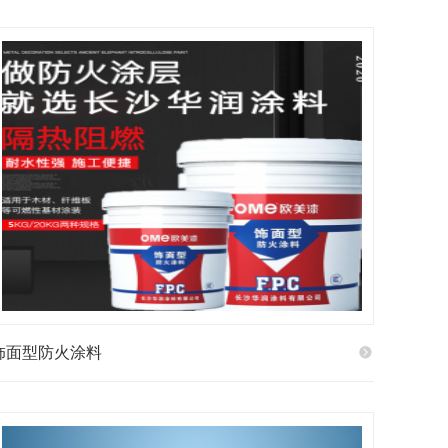
饰面型防火涂料