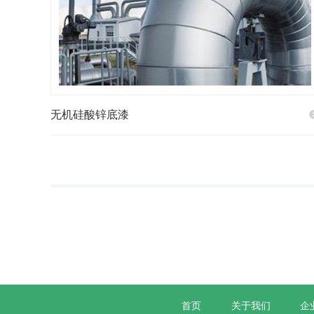
无机硅酸锌底漆
首页
关于我们
企