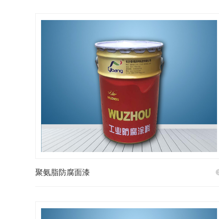
聚氨脂防腐面漆